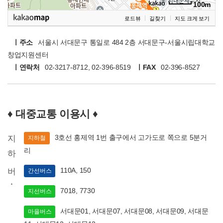
100m
로드뷰
길찾기
지도 크게 보기
ㅣ주소
서울시 서대문구 통일로 484 2층 서대문구-서울시립대학교
창업지원센터
ㅣ연락처
02-3217-8712, 02-396-8519
ㅣFAX
02-396-8527
♦ 대중교통 이용시 ♦
3호선 홍제역 1번 출구에서 고가도로 쪽으로 5분거
지
지하철
리
하
철
110A, 150
버
간선버스
스
7018, 7730
지선버스
서대문01, 서대문07, 서대문08, 서대문09, 서대문
마을버스