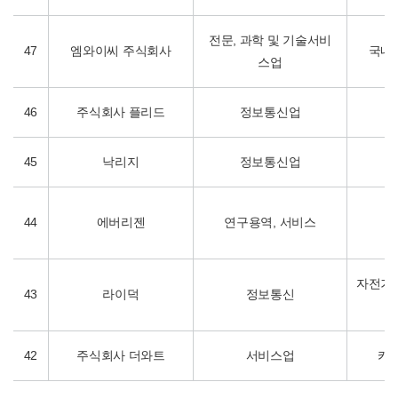
전문, 과학 및 기술서비
47
엠와이씨 주식회사
국내
스업
46
주식회사 플리드
정보통신업
45
낙리지
정보통신업
44
에버리젠
연구용역, 서비스
그
자전거 
43
라이덕
정보통신
42
주식회사 더와트
서비스업
카스