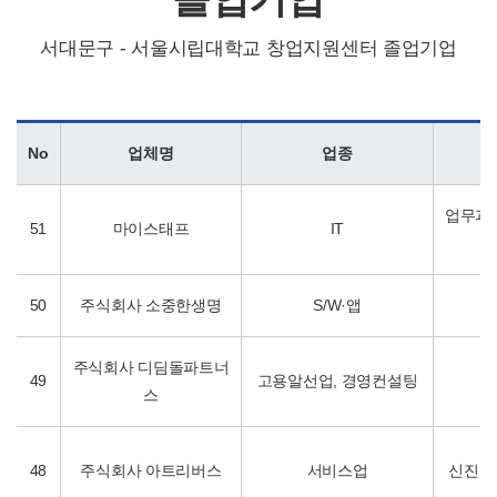
서대문구 - 서울시립대학교 창업지원센터 졸업기업
No
업체명
업종
업무과정
51
마이스태프
IT
50
주식회사 소중한생명
S/W·앱
주식회사 디딤돌파트너
49
고용알선업, 경영컨설팅
스
48
주식회사 아트리버스
서비스업
신진 